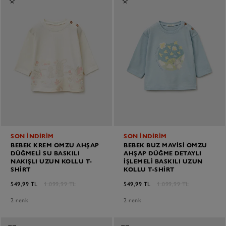
SON İNDİRİM
SON İNDİRİM
BEBEK KREM OMZU AHŞAP
BEBEK BUZ MAVISI OMZU
DÜĞMELI SU BASKILI
AHŞAP DÜĞME DETAYLI
NAKIŞLI UZUN KOLLU T-
İŞLEMELI BASKILI UZUN
SHIRT
KOLLU T-SHIRT
549,99 TL
1.099,99 TL
549,99 TL
1.099,99 TL
2 renk
2 renk