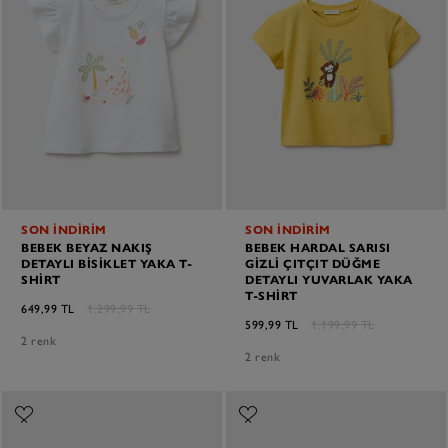
SON İNDİRİM
SON İNDİRİM
BEBEK BEYAZ NAKIŞ
BEBEK HARDAL SARISI
DETAYLI BISIKLET YAKA T-
GIZLI ÇITÇIT DÜĞME
SHIRT
DETAYLI YUVARLAK YAKA
T-SHIRT
649,99 TL
1.299,99 TL
599,99 TL
1.199,99 TL
2 renk
2 renk