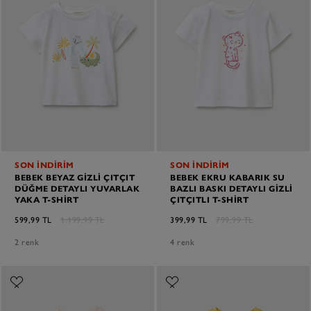
SON İNDİRİM
SON İNDİRİM
BEBEK BEYAZ GIZLI ÇITÇIT
BEBEK EKRU KABARIK SU
DÜĞME DETAYLI YUVARLAK
BAZLI BASKI DETAYLI GIZLI
YAKA T-SHIRT
ÇITÇITLI T-SHIRT
599,99 TL
1.199,99 TL
399,99 TL
799,99 TL
2 renk
4 renk