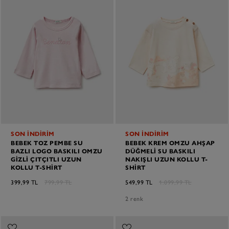
SON İNDİRİM
SON İNDİRİM
BEBEK TOZ PEMBE SU
BEBEK KREM OMZU AHŞAP
BAZLI LOGO BASKILI OMZU
DÜĞMELI SU BASKILI
GIZLI ÇITÇITLI UZUN
NAKIŞLI UZUN KOLLU T-
KOLLU T-SHIRT
SHIRT
399,99 TL
799,99 TL
549,99 TL
1.099,99 TL
2 renk