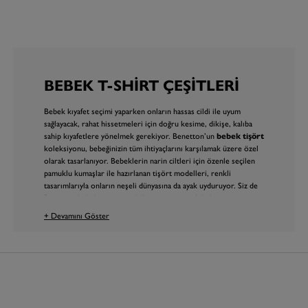
BEBEK T-SHIRT ÇEŞITLERI
Bebek kıyafet seçimi yaparken onların hassas cildi ile uyum
sağlayacak, rahat hissetmeleri için doğru kesime, dikişe, kalıba
sahip kıyafetlere yönelmek gerekiyor. Benetton’un
bebek tişört
koleksiyonu, bebeğinizin tüm ihtiyaçlarını karşılamak üzere özel
olarak tasarlanıyor. Bebeklerin narin ciltleri için özenle seçilen
pamuklu kumaşlar ile hazırlanan tişört modelleri, renkli
tasarımlarıyla onların neşeli dünyasına da ayak uyduruyor. Siz de
Benetton bebek tişört modellerine göz atarak bebeğiniz için en
uygun ürünleri kolayca bulabilirsiniz.
+ Devamını Göster
Rengarenk ve Desenli Bebek Tişört
Modelleri
Benetton’un desenli
bebek tişört
koleksiyonu, anne ve
babaların beğenisini kazanacak pek çok seçenek sunuyor. Kız ve
erkek bebeklere özel tasarımların da yer aldığı koleksiyonu
inceleyerek bebeğiniz için en uygun tişört modeline kolayca karar