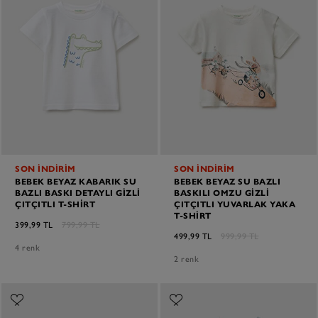
SON İNDİRİM
SON İNDİRİM
BEBEK BEYAZ KABARIK SU
BEBEK BEYAZ SU BAZLI
BAZLI BASKI DETAYLI GIZLI
BASKILI OMZU GIZLI
ÇITÇITLI T-SHIRT
ÇITÇITLI YUVARLAK YAKA
T-SHIRT
399,99 TL
799,99 TL
499,99 TL
999,99 TL
4 renk
2 renk