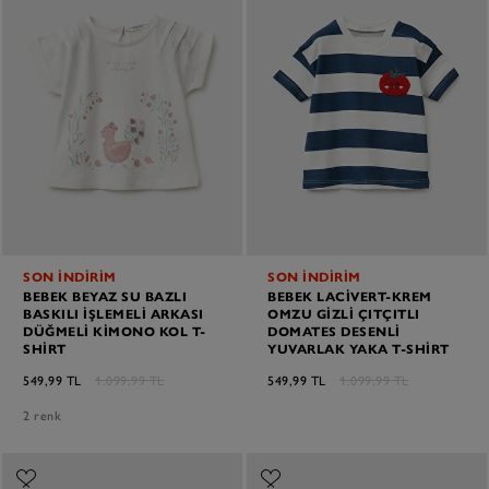
SON İNDİRİM
SON İNDİRİM
BEBEK BEYAZ SU BAZLI
BEBEK LACIVERT-KREM
BASKILI İŞLEMELI ARKASI
OMZU GIZLI ÇITÇITLI
DÜĞMELI KIMONO KOL T-
DOMATES DESENLI
SHIRT
YUVARLAK YAKA T-SHIRT
549,99 TL
1.099,99 TL
549,99 TL
1.099,99 TL
2 renk