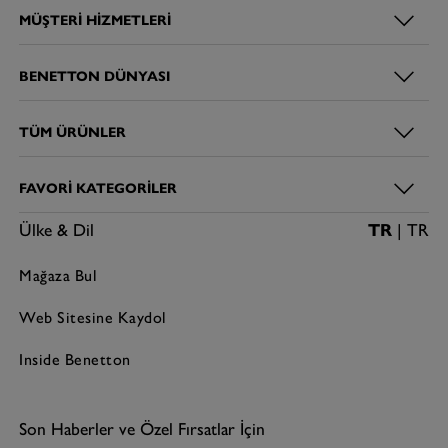
verebilirsiniz.
MÜŞTERI HIZMETLERI
Canlı renklerin hakim olduğu
kız bebek tişört
koleksiyonu,
minik bebeğinizin sevimli tarzını tamamlıyor. Kız
bebek giyim
koleksiyonlarında ön planda olan fırfırlı kol detayları, çiçek
BENETTON DÜNYASI
motifleri, sevimli hayvan desenleri ve eğlenceli sloganlar,
Benetton bebek tişört modellerinde de karşınıza çıkıyor. Renkli
ve desenli modeller arasından dilediğinizi seçerek neşeli
TÜM ÜRÜNLER
kombinler yapabilirsiniz.
Benetton
bebek üst giyim
koleksiyonunda yer alan
erkek
FAVORI KATEGORILER
bebek tişört
modelleri de küçük beyefendilerin tarzını ve
konforunu tamamlamak için hazırlanıyor. Güneş, deniz, yıldız,
Ülke & Dil
TR
| TR
ağaç gibi doğadan ilham alan pek çok figürün ön planda olduğu
tişörtlerde; erkek bebeklerin yüksek enerjilerini yansıtacak canlı
mavi, turuncu ve yeşil gibi canlı renk seçenekleri bulunuyor.
Mağaza Bul
Hem erkek hem de kız bebek tişört modellerinin tümü, dayanıklı
dikiş detayları ve esnek kumaş yapılarıyla bebeklerin günün her
Web Sitesine Kaydol
saatinde rahat etmesini destekliyor. Eğlenceli hayvan
figürlerinden tropikal desenlere kadar her ebeveynin beğenisine
Inside Benetton
hitap edecek Benetton tişörtleri, bebeğinizin enerjisine uyum
sağlamayı başarıyor.
Bebek Tişört Beden Ölçüleri Nasıldır?
Son Haberler ve Özel Fırsatlar İçin
Minik bebeğinizin rahat hareket edebilmesi için onun bedenine