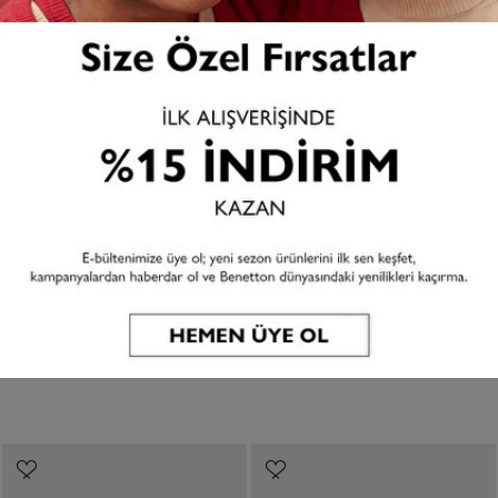
SON İNDİRİM
SON İNDİRİM
BEBEK TOZ PEMBE BASKILI
BEBEK BEYAZ BASKILI
OMZU ÇITÇITLI RIBANALI
OMZU ÇITÇITLI RIBANALI
KISA KOLLU T-SHIRT
KISA KOLLU T-SHIRT
349,99 TL
699,99 TL
349,99 TL
699,99 TL