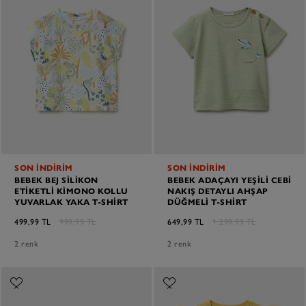
SON İNDİRİM
SON İNDİRİM
BEBEK BEJ SILIKON
BEBEK ADAÇAYI YEŞILI CEBI
ETIKETLI KIMONO KOLLU
NAKIŞ DETAYLI AHŞAP
YUVARLAK YAKA T-SHIRT
DÜĞMELI T-SHIRT
499,99 TL
999,99 TL
649,99 TL
1.299,99 TL
2 renk
2 renk