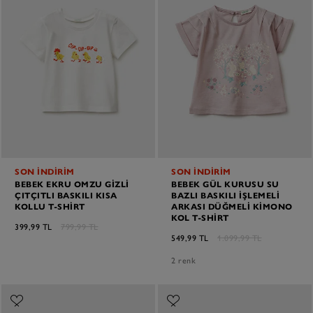
SON İNDİRİM
SON İNDİRİM
BEBEK EKRU OMZU GIZLI
BEBEK GÜL KURUSU SU
ÇITÇITLI BASKILI KISA
BAZLI BASKILI İŞLEMELI
KOLLU T-SHIRT
ARKASI DÜĞMELI KIMONO
KOL T-SHIRT
399,99 TL
799,99 TL
549,99 TL
1.099,99 TL
2 renk