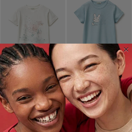
SON İNDİRİM
SON İNDİRİM
BEBEK BEYAZ SU BAZLI
BEBEK BUZ MAVISI BASKILI
BASKILI OMZU GIZLI
OMZU ÇITÇITLI RIBANALI
ÇITÇITLI YUVARLAK YAKA
KISA KOLLU T-SHIRT
T-SHIRT
349,99 TL
699,99 TL
499,99 TL
999,99 TL
2 renk