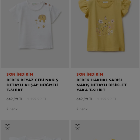
SON İNDİRİM
SON İNDİRİM
BEBEK BEYAZ CEBI NAKIŞ
BEBEK HARDAL SARISI
DETAYLI AHŞAP DÜĞMELI
NAKIŞ DETAYLI BISIKLET
T-SHIRT
YAKA T-SHIRT
649,99 TL
1.299,99 TL
649,99 TL
1.299,99 TL
2 renk
2 renk