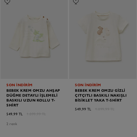
SON İNDİRİM
SON İNDİRİM
BEBEK KREM OMZU AHŞAP
BEBEK KREM OMZU GIZLI
DÜĞME DETAYLI İŞLEMELI
ÇITÇITLI BASKILI NAKIŞLI
BASKILI UZUN KOLLU T-
BISIKLET YAKA T-SHIRT
SHIRT
549,99 TL
1.099,99 TL
549,99 TL
1.099,99 TL
2 renk