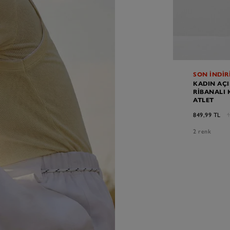
SON İNDİR
KADIN AÇI
RIBANALI 
ATLET
849,99 TL
1
2 renk