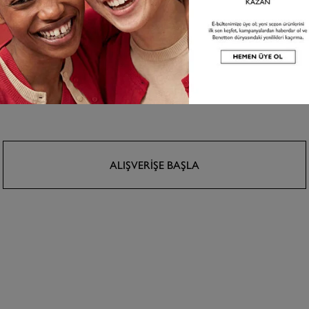
CIVERT PAMUK VE MODAL
KADIN TAB
 ÖNÜ CEPLI KADIFE CHINO
PANTOLO
N
5.999,99 TL
5 renk
ALIŞVERIŞE BAŞLA