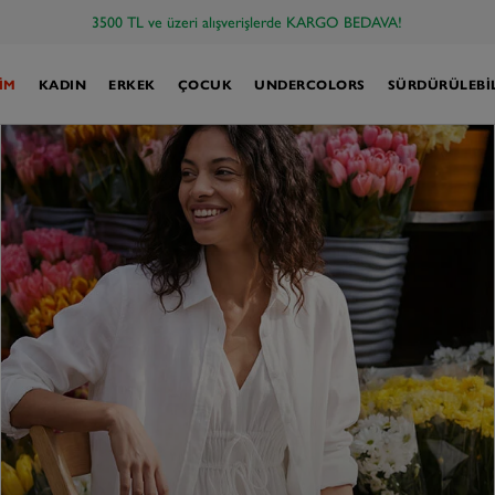
Kredim ile 12 Aya Varan Taksit Fırsatı!
İM
KADIN
ERKEK
ÇOCUK
UNDERCOLORS
SÜRDÜRÜLEBIL