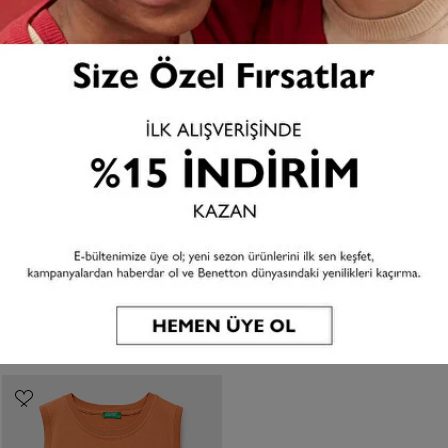
SON İNDİRİM
SON İNDİRİM
ERKEK ÇOCUK BEYAZ LOGO
ERKEK ÇOCUK MAVI LOGO
BASKI DETAYLI YUVARLAK
BASKI DETAYLI YUVARLAK
YAKA ATLET
YAKA ATLET
699,99 TL
999,99 TL
499,99 TL
999,99 TL
7 renk
7 renk