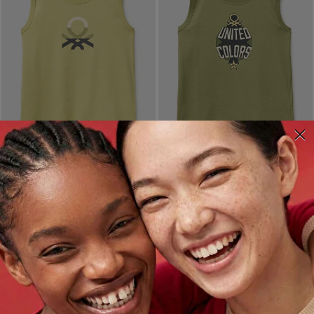
SON İNDİRİM
SON İNDİRİM
ERKEK ÇOCUK SARI LOGO
ERKEK ÇOCUK HAKI LOGO
BASKI DETAYLI YUVARLAK
BASKI DETAYLI YUVARLAK
YAKA ATLET
YAKA ATLET
699,99 TL
999,99 TL
499,99 TL
999,99 TL
7 renk
7 renk