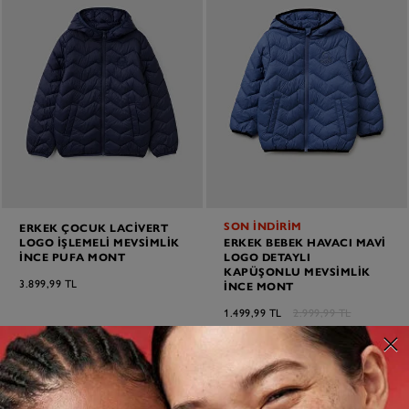
SON İNDİRİM
ERKEK ÇOCUK LACIVERT
LOGO İŞLEMELI MEVSIMLIK
ERKEK BEBEK HAVACI MAVI
İNCE PUFA MONT
LOGO DETAYLI
KAPÜŞONLU MEVSIMLIK
3.899,99 TL
İNCE MONT
1.499,99 TL
2.999,99 TL