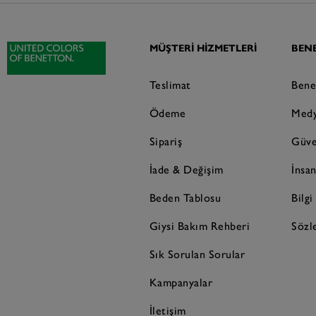
MÜŞTERI HIZMETLERI
BEN
Teslimat
Bene
Ödeme
Medy
Sipariş
Güve
İade & Değişim
İnsa
Beden Tablosu
Bilg
Giysi Bakım Rehberi
Sözl
Sık Sorulan Sorular
Kampanyalar
İletişim