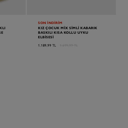
SON İNDİRİM
KLI
KIZ ÇOCUK MIX SIMLI KABARIK
SE
BASKILI KISA KOLLU UYKU
ELBISESI
1.189,99 TL
1.699,99 TL