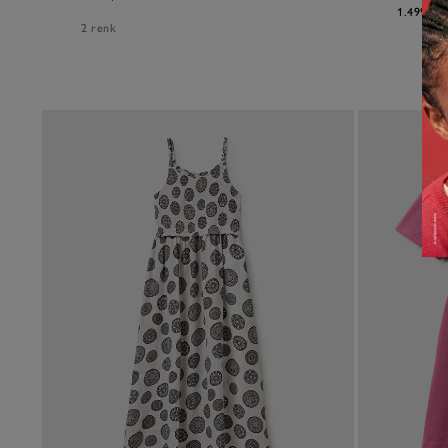
1.499,99
2 renk