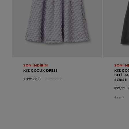
SON İNDİRİM
SON İN
KIZ ÇOCUK DRESS
KIZ ÇO
BELI K
1.499,99 TL
2.999,99 TL
ELBISE
899,99 T
4 renk