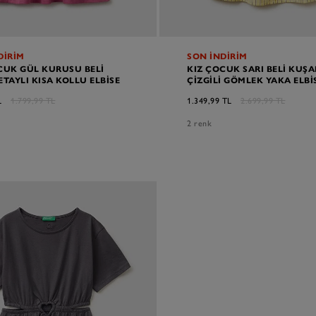
DİRİM
SON İNDİRİM
CUK GÜL KURUSU BELI
KIZ ÇOCUK SARI BELI KUŞA
ETAYLI KISA KOLLU ELBISE
ÇIZGILI GÖMLEK YAKA ELBI
L
1.799,99 TL
1.349,99 TL
2.699,99 TL
2 renk