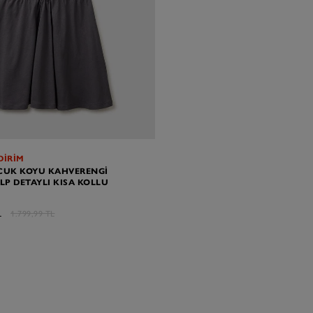
DİRİM
CUK KOYU KAHVERENGI
ALP DETAYLI KISA KOLLU
L
1.799,99 TL