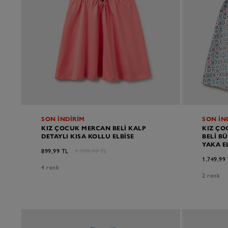
SON İNDİRİM
SON İN
KIZ ÇOCUK MERCAN BELI KALP
KIZ ÇO
DETAYLI KISA KOLLU ELBISE
BELI B
YAKA E
899,99 TL
1.799,99 TL
1.749,99
4 renk
2 renk