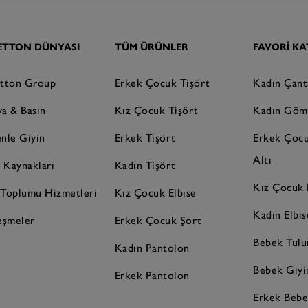
ETTON DÜNYASI
TÜM ÜRÜNLER
FAVORI KA
tton Group
Erkek Çocuk Tişört
Kadın Çant
a & Basın
Kız Çocuk Tişört
Kadın Göm
nle Giyin
Erkek Tişört
Erkek Çoc
Altı
n Kaynakları
Kadın Tişört
Kız Çocuk 
i Toplumu Hizmetleri
Kız Çocuk Elbise
Kadın Elbi
eşmeler
Erkek Çocuk Şort
Bebek Tul
Kadın Pantolon
Bebek Giy
Erkek Pantolon
Erkek Bebe