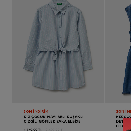
SON İNDİRİM
SON İN
KIZ ÇOCUK MAVI BELI KUŞAKLI
KIZ ÇO
ÇIZGILI GÖMLEK YAKA ELBISE
DETAYL
ELBISE
1.349,99 TL
2.699,99 TL