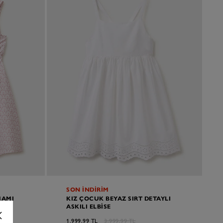
SON İNDİRİM
MAMI
KIZ ÇOCUK BEYAZ SIRT DETAYLI
LI
ASKILI ELBISE
1.999,99 TL
3.999,99 TL