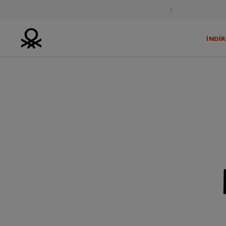
irim Fırsatı!
İNDİR