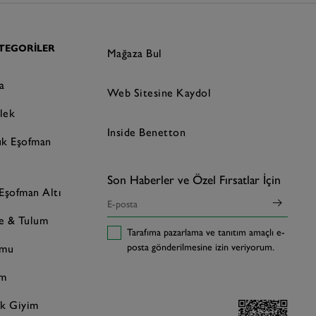
TEGORILER
Mağaza Bul
a
Web Sitesine Kaydol
lek
Inside Benetton
uk Eşofman
Son Haberler ve Özel Fırsatlar İçin
Eşofman Altı
se & Tulum
Tarafıma pazarlama ve tanıtım amaçlı e-
posta gönderilmesine izin veriyorum.
umu
im
k Giyim