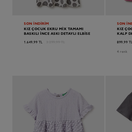
SON İNDİRİM
SON İN
KIZ ÇOCUK EKRU MIX TAMAMI
KIZ ÇO
BASKILI İNCE ASKI DETAYLI ELBISE
KALP D
1.649,99 TL
3.299,99 TL
899,99 T
4 renk