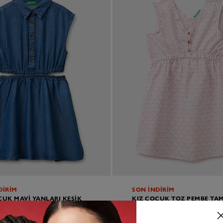
DİRİM
SON İNDİRİM
CUK MAVI YANLARI KESIK
KIZ ÇOCUK TOZ PEMBE TA
I GÖMLEK YAKA TENCEL
BASKILI BELI BÜZGÜ DETAY
DÜĞMELI V YAKA ELBISE