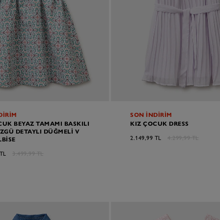
DİRİM
SON İNDİRİM
CUK BEYAZ TAMAMI BASKILI
KIZ ÇOCUK DRESS
ÜZGÜ DETAYLI DÜĞMELI V
2.149,99 TL
4.299,99 TL
LBISE
 TL
3.499,99 TL