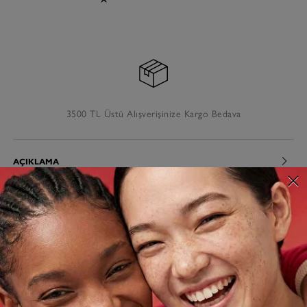
3500 TL Üstü Alışverişinize Kargo Bedava
AÇIKLAMA
TESLIMAT VE İADE
MÜŞTERI HIZMETLERI