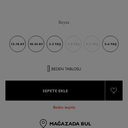
Beyaz
12-18 AY
18-24 AY
2-3 YAŞ
3-4 YAŞ
4-5 YAŞ
5-6 YAŞ
BEDEN TABLOSU
SEPETE EKLE
Beden seçiniz
MAĞAZADA BUL