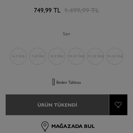
749,99 TL
1.499,99 TL
Sarı
6-7 YAŞ
7-8 YAŞ
8-9 YAŞ
10-11 YAŞ
11-12 YAŞ
13-14 YAŞ
Beden Tablosu
ÜRÜN TÜKENDI
MAĞAZADA BUL