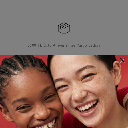
3500 TL Üstü Alışverişinize Kargo Bedava
AÇIKLAMA
TESLIMAT VE İADE
MÜŞTERI HIZMETLERI