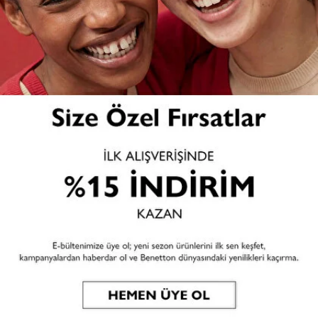
Ülke & Dil
TR
| TR
Mağaza Bul
Web Sitesine Kaydol
Inside Benetton
Son Haberler ve Özel Fırsatlar İçin
Tarafıma pazarlama ve tanıtım amaçlı e-posta gönderilmesine izin
veriyorum.