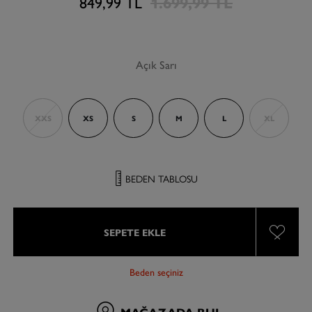
849,99 TL
1.699,99 TL
Açık Sarı
XXS
XS
S
M
L
XL
BEDEN TABLOSU
SEPETE EKLE
Beden seçiniz
MAĞAZADA BUL