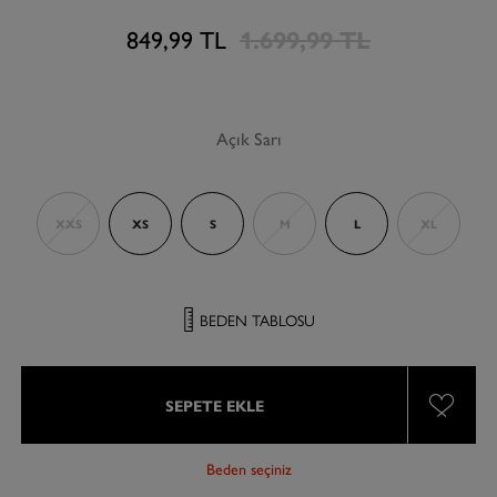
849,99 TL
1.699,99 TL
Açık Sarı
XXS
XS
S
M
L
XL
BEDEN TABLOSU
SEPETE EKLE
Beden seçiniz